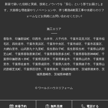
新築で築いた信頼と実績、技術とノウハウを「安心」という形でお届けしま
す。大規模な増改築やリノベーションや、伴う断熱&耐震工事や水廻りのリフ
ォームなどお気軽にお問い合わせください!
施工エリア
香取市、印旛郡栄町、印西市、白井市、八千代市、千葉市花見川区、千葉市稲
毛区、四街道市、千葉市美浜区、千葉市中央区、千葉市緑区、千葉市若葉区、
大網白里市、山武郡九十九里町、長生郡白子町、長生郡長生村、千葉県山武郡
芝山町、千葉県香取郡東庄町、千葉県香取郡多古町、千葉県香取郡神崎町、千
葉県印旛郡酒々井町、千葉県茂原市、千葉県東金市、千葉県山武市、千葉県富
里市、千葉県佐倉市、千葉県成田市、千葉県八街市、千葉県銚子市、千葉県山
武郡横芝光町、千葉県匝瑳市、千葉県旭市、茨城県稲敷市、茨城県潮来市、茨
城県鹿嶋市、茨城県神栖市
© ワールドハウスリフォーム
来場予約
無料見積
電話する