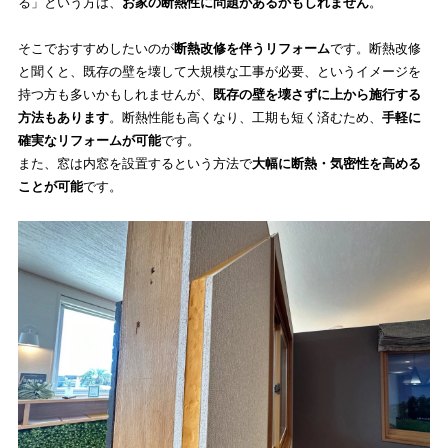
る」という方は、
お家の断熱性に問題があるかもしれません
。
そこでおすすめしたいのが
断熱改修を伴うリフォーム
です。断熱改修
と聞くと、既存の壁を壊して大規模な工事が必要、というイメージを
持つ方も多いかもしれませんが、
既存の壁を壊さずに上から施行する
方法もあります
。断熱性能も高くなり、工期も短く済むため、
手軽に
確実なリフォームが可能
です。
また、窓は内窓を設置するという方法で
大幅に断熱・気密性を高める
ことが可能
です。